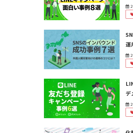
2
S
運
2
L
デ
2
化