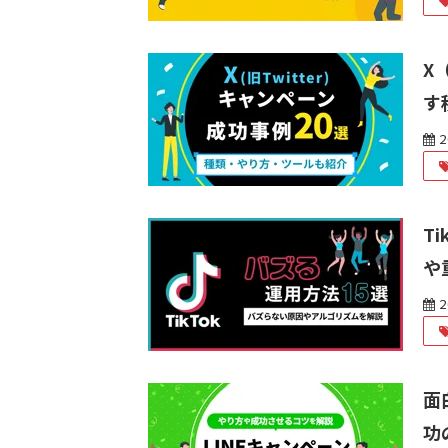
X
す
2
T
や
2
面
功