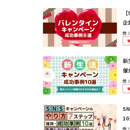
【
企
2
新
催
2
S
1
2