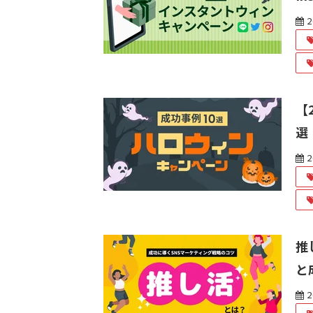
2
【
選
2
推
と
2