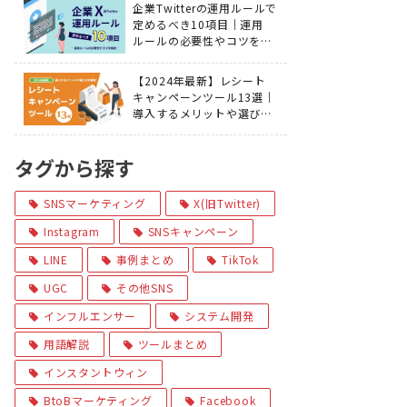
企業Twitterの運用ルールで
定めるべき10項目｜運用
ルールの必要性やコツを解
説
【2024年最新】レシート
キャンペーンツール13選｜
導入するメリットや選び方
を解説
タグから探す
SNSマーケティング
X(旧Twitter)
Instagram
SNSキャンペーン
LINE
事例まとめ
TikTok
UGC
その他SNS
インフルエンサー
システム開発
用語解説
ツールまとめ
インスタントウィン
BtoBマーケティング
Facebook