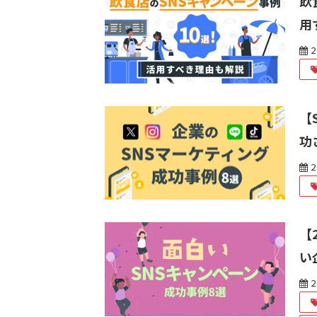
飲
用
2
【
功
2
【
い
2