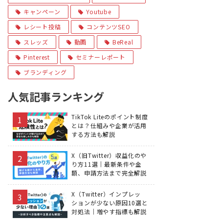
キャンペーン
Youtube
レシート投稿
コンテンツSEO
スレッズ
動画
BeReal
Pinterest
セミナーレポート
ブランディング
人気記事ランキング
TikTok Liteのポイント制度
とは？仕組みや企業が活用
する方法も解説
X（旧Twitter）収益化のや
り方11選｜最新条件や金
額、申請方法まで完全解説
X（Twitter）インプレッ
ションが少ない原因10選と
対処法｜増やす指標も解説