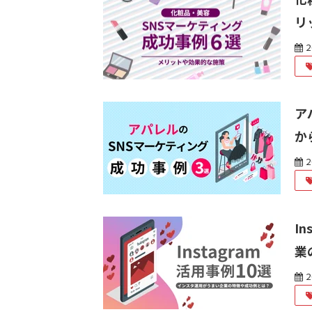
リ
2
ア
か
2
I
業
2