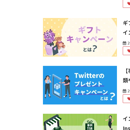
ギ
イ
2
【
類
2
イ
In