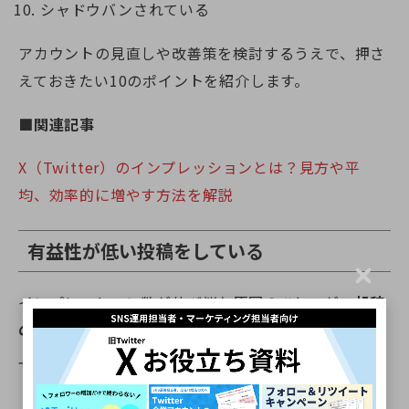
シャドウバンされている
アカウントの見直しや改善策を検討するうえで、押さ
えておきたい10のポイントを紹介します。
■関連記事
X（Twitter）のインプレッションとは？見方や平
均、効率的に増やす方法を解説
有益性が低い投稿をしている
C
l
インプレッション数が伸び悩む原因のひとつが、
投稿
o
の「有益性」が不足している
ことです。タイムライン
s
e
上で多くの投稿が流れるなかで、ユーザーは一瞬で
「見る価値があるかどうか」を判断します。