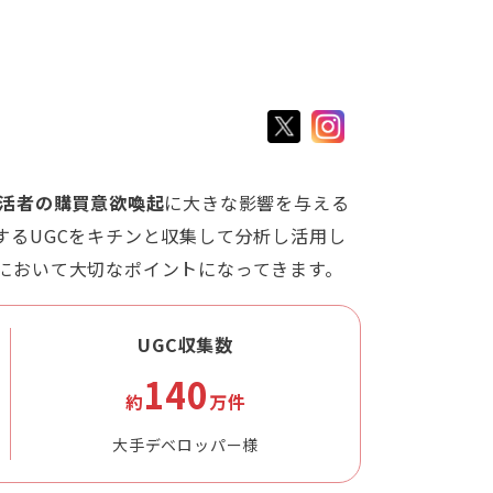
活者の購買意欲喚起
に大きな影響を与える
するUGCをキチンと収集して分析し活用し
において大切なポイントになってきます。
UGC収集数
140
約
万件
大手デベロッパー様