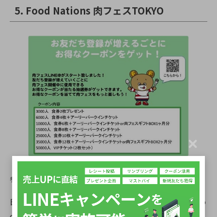
5. Food Nations 肉フェスTOKYO
C
l
o
s
参照：
http://nikufes.jp/
e
日本・世界各国の肉料理を集めるフードイベント「Fo
od Nations 肉フェスTOKYO2015春」のLINE友だち