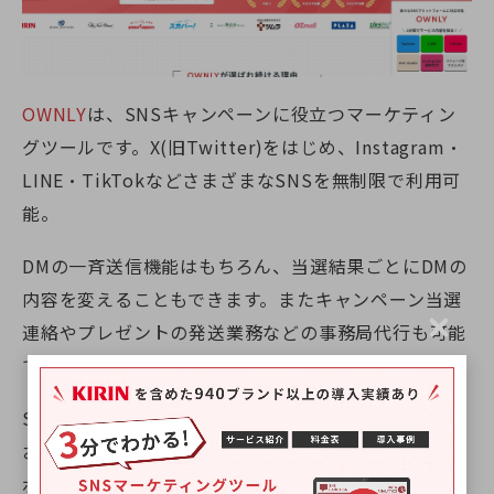
OWNLY
は、SNSキャンペーンに役立つマーケティン
グツールです。
X(旧Twitter)
をはじめ、Instagram・
LINE・TikTokなどさまざまなSNSを無制限で利用可
能。
DMの一斉送信機能はもちろん、当選結果ごとにDMの
内容を変えることもできます。またキャンペーン当選
連絡やプレゼントの発送業務などの事務局代行も可能
C
l
です。
o
s
e
SNSキャンペーン全般に役立つ機能が多彩に備わって
おり、キャンペーンの企画から運用まで一貫してサ
ポート可能。さまざまなノウハウを活かし、より効果