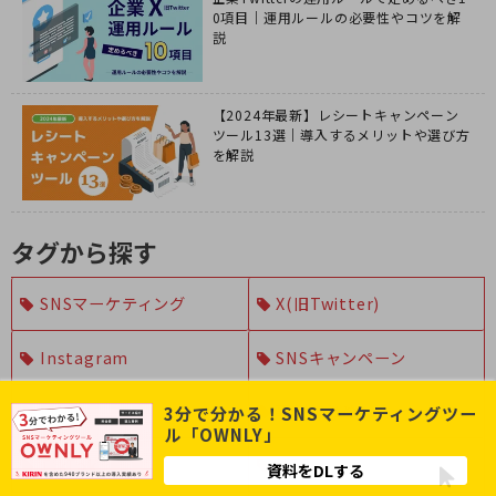
0項目｜運用ルールの必要性やコツを解
説
【2024年最新】レシートキャンペーン
ツール13選｜導入するメリットや選び方
を解説
タグから探す
SNSマーケティング
X(旧Twitter)
Instagram
SNSキャンペーン
LINE
事例まとめ
3分で分かる！SNSマーケティングツー
ル「OWNLY」
TikTok
UGC
資料をDLする