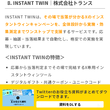
8. INSTANT TWIN｜株式会社トランス
INSTANT TWINは、
その場で当落が分かるXのインス
タントウィンキャンペーンを、全体設計から実施・効
果測定までワンストップで支援
するサービスです。応
募・抽選・当落結果まで自動化し、格安での実施を実
現しています。
＜INSTANT TWINの特徴＞
応募から当落判定までその場で完結するX専用イン
スタントウィンツール
デジタルギフト・共通クーポン・ユニークコード
など柔軟なインセンティブに対応
Twitterのお役立ち資料がまとめてダウ
ンロードできます。
ギフティ（システム）とトランス社（設計）が連
携し、設計〜効果測定まで一貫支援
資料をDLする