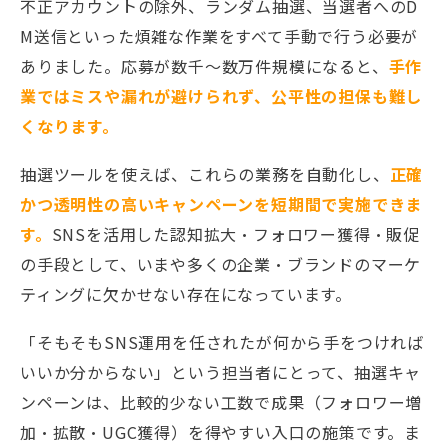
不正アカウントの除外、ランダム抽選、当選者へのD
M送信といった煩雑な作業をすべて手動で行う必要が
ありました。応募が数千〜数万件規模になると、
手作
業ではミスや漏れが避けられず、公平性の担保も難し
くなります。
抽選ツールを使えば、これらの業務を自動化し、
正確
かつ透明性の高いキャンペーンを短期間で実施できま
す。
SNSを活用した認知拡大・フォロワー獲得・販促
の手段として、いまや多くの企業・ブランドのマーケ
ティングに欠かせない存在になっています。
「そもそもSNS運用を任されたが何から手をつければ
いいか分からない」という担当者にとって、抽選キャ
ンペーンは、比較的少ない工数で成果（フォロワー増
加・拡散・UGC獲得）を得やすい入口の施策です。ま