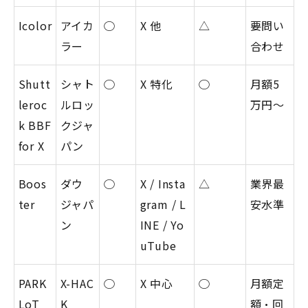
Icolor
アイカ
◯
X 他
△
要問い
ラー
合わせ
Shutt
シャト
◯
X 特化
◯
月額5
leroc
ルロッ
万円〜
k BBF
クジャ
for X
パン
Boos
ダウ
◯
X / Insta
△
業界最
ter
ジャパ
gram / L
安水準
ン
INE / Yo
uTube
PARK
X-HAC
◯
X 中心
◯
月額定
LoT
K
額・回