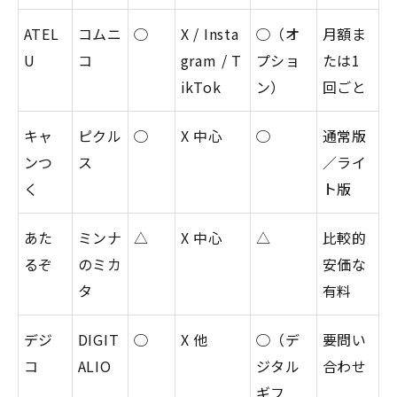
ATEL
コムニ
◯
X / Insta
◯（オ
月額ま
U
コ
gram / T
プショ
たは1
ikTok
ン）
回ごと
キャ
ピクル
◯
X 中心
◯
通常版
ンつ
ス
／ライ
く
ト版
あた
ミンナ
△
X 中心
△
比較的
るぞ
のミカ
安価な
タ
有料
デジ
DIGIT
◯
X 他
◯（デ
要問い
コ
ALIO
ジタル
合わせ
ギフ