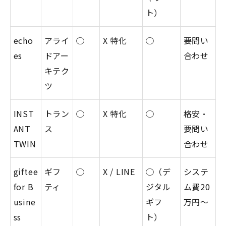
ト）
echo
アライ
◯
X 特化
◯
要問い
es
ドアー
合わせ
キテク
ツ
INST
トラン
◯
X 特化
◯
格安・
ANT
ス
要問い
TWIN
合わせ
giftee
ギフ
◯
X / LINE
◯（デ
システ
for B
ティ
ジタル
ム費20
usine
ギフ
万円〜
ss
ト）