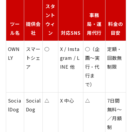
スタ
ント
事務
ツー
提供会
ウィ
局・運
料金の
ル名
社
ン
対応SNS
用代行
目安
OWN
スマー
◯
X / Insta
◯（企
定額・
LY
トシェ
gram / L
画〜実
回数無
ア
INE 他
行・代
制限
行ま
で）
Socia
Social
△
X 中心
△
7日間
lDog
Dog
無料〜
／月額
制