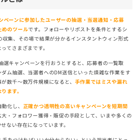
ンペーンに参加したユーザーの抽選・当選通知・応募
ためのツール
です。フォローやリポストを条件とするシ
）の収集、その場で結果が分かるインスタントウィン形式
よってさまざまです。
）の抽選キャンペーンを行おうとすると、応募者の一覧取
ンダム抽選、当選者へのDM送信といった煩雑な作業をす
募が数千〜数万件規模になると、
手作業ではミスや漏れ
なります。
自動化し、
正確かつ透明性の高いキャンペーンを短期間
拡大・フォロワー獲得・販促の手段として、いまや多くの
かせない存在になっています。
ら手をつければいいか分からない」という担当者にとっ