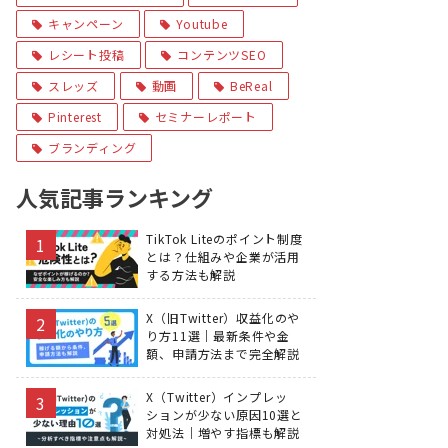
キャンペーン
Youtube
レシート投稿
コンテンツSEO
スレッズ
動画
BeReal
Pinterest
セミナーレポート
ブランディング
人気記事ランキング
TikTok Liteのポイント制度
とは？仕組みや企業が活用
する方法も解説
X（旧Twitter）収益化のや
り方11選｜最新条件や金
額、申請方法まで完全解説
X（Twitter）インプレッ
ションが少ない原因10選と
対処法｜増やす指標も解説