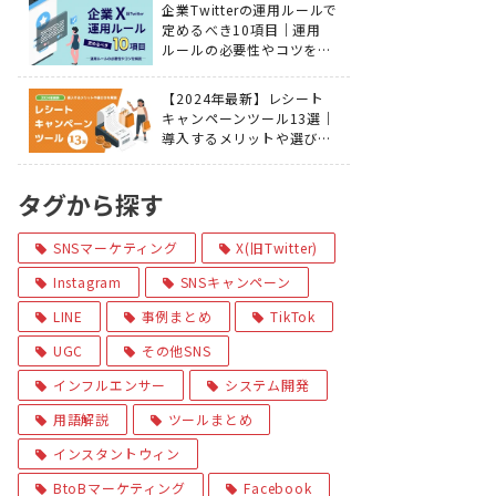
企業Twitterの運用ルールで
定めるべき10項目｜運用
ルールの必要性やコツを解
説
【2024年最新】レシート
キャンペーンツール13選｜
導入するメリットや選び方
を解説
タグから探す
SNSマーケティング
X(旧Twitter)
Instagram
SNSキャンペーン
LINE
事例まとめ
TikTok
UGC
その他SNS
インフルエンサー
システム開発
用語解説
ツールまとめ
インスタントウィン
BtoBマーケティング
Facebook