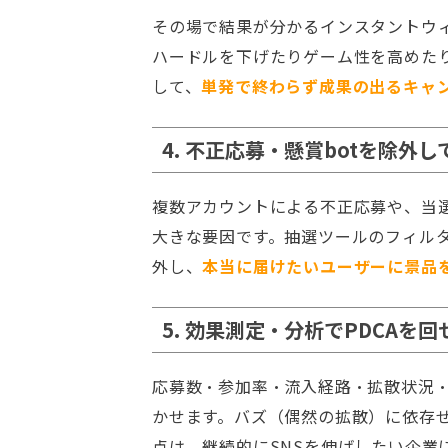
その場で結果が分かるインスタントウ
ハードルを下げたりゲーム性を高めた
して、
単発で終わらず成果の出るキャ
4. 不正応募・懸賞botを除外
複数アカウントによる不正応募や、当選
大きな要因です。抽選ツールのフィル
外し、
本当に届けたいユーザーに景品
5. 効果測定・分析でPDCAを回
応募数・参加率・流入経路・拡散状況・
かせます。バズ（偶然の拡散）に依存
点は、継続的にSNSを伸ばしたい企業