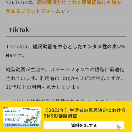
YouTubeは、
認知獲得だけでなく理解促進にも強み
があるプラットフォーム
です。
TikTok
TikTokは、
短尺動画を中心としたエンタメ性の高いS
NS
です。
縦型動画が主流で、スマートフォンでの視聴に最適化
されています。利用者は10代から20代が中心ですが、
30代以上の利用も拡大しています。
レコメンド精度が高く拡散されやすいことから、
フォ
ロワー数が少ない段階でも再生数が伸びる可能性があ
【2023年】生活者の意思決定における
SNS影響度調査
ります
。視聴完了率や繰り返し再生が評価に影響しま
資料をDLする
す。冒頭数秒で関心を引く構成が重要です。