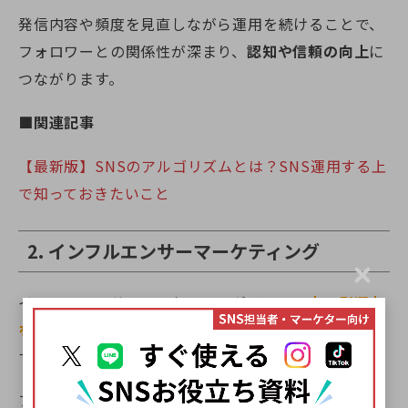
発信内容や頻度を見直しながら運用を続けることで、
フォロワーとの関係性が深まり、
認知や信頼の向上
に
つながります。
■関連記事
【最新版】SNSのアルゴリズムとは？SNS運用する上
で知っておきたいこと
2. インフルエンサーマーケティング
C
l
インフルエンサーマーケティングは、
SNS上で影響力
o
を持つ個人を通じて商品やサービスを紹介する手法
で
s
e
す。
フォロワーとの信頼関係が築かれているため、広告色