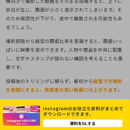
横向きで撮影した動画をそのまま投稿すると、上下に
余白が生じ、画面が小さく表示されてしまいます。そ
のため視認性が下がり、途中で離脱される可能性もあ
るでしょう。
撮影段階から縦型の画面比率を意識すると、画面いっ
ぱいに映像を表示できます。人物や商品を中央に配置
し、文字やスタンプが隠れない構図を考えることも重
要です。
投稿後のトリミングに頼らず、最初から
縦型での撮影
を前提にすると、完成度の高い動画に仕上がります
。
視聴者にとって見やすい投稿を心がける
Instagramのお役立ち資料がまとめて
ダウンロードできます。
資料をDLする
リールは短時間で情報を伝える媒体であるため、
見や