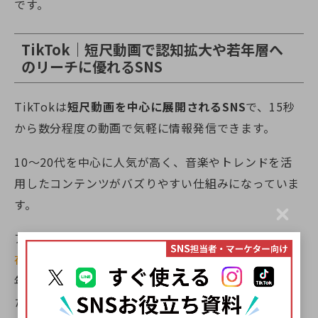
です。
TikTok｜短尺動画で認知拡大や若年層へ
のリーチに優れるSNS
TikTokは
短尺動画を中心に展開されるSNS
で、15秒
から数分程度の動画で気軽に情報発信できます。
10〜20代を中心に人気が高く、音楽やトレンドを活
用したコンテンツがバズりやすい仕組みになっていま
す。
C
l
アルゴリズムによる拡散力が強く、
フォロワー数に依
o
s
存せず新規層へリーチできる
のが大きな特徴です。若
e
年層向けの認知拡大やブランドの第一印象を植え付け
たい場合には、効果的なプラットフォームといえま