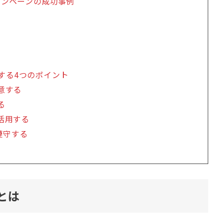
ャンペーンの成功事例
する4つのポイント
意する
る
活用する
を遵守する
とは