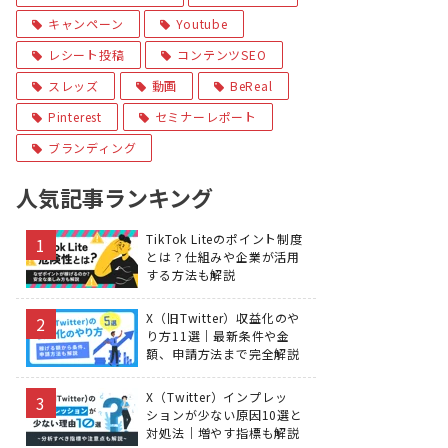
キャンペーン
Youtube
レシート投稿
コンテンツSEO
スレッズ
動画
BeReal
Pinterest
セミナーレポート
ブランディング
人気記事ランキング
TikTok Liteのポイント制度
とは？仕組みや企業が活用
する方法も解説
X（旧Twitter）収益化のや
り方11選｜最新条件や金
額、申請方法まで完全解説
X（Twitter）インプレッ
ションが少ない原因10選と
対処法｜増やす指標も解説