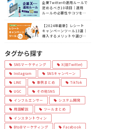
企業Twitterの運用ルールで
定めるべき10項目｜運用
ルールの必要性やコツを解
説
【2024年最新】レシート
キャンペーンツール13選｜
導入するメリットや選び方
を解説
タグから探す
SNSマーケティング
X(旧Twitter)
Instagram
SNSキャンペーン
LINE
事例まとめ
TikTok
UGC
その他SNS
インフルエンサー
システム開発
用語解説
ツールまとめ
インスタントウィン
BtoBマーケティング
Facebook