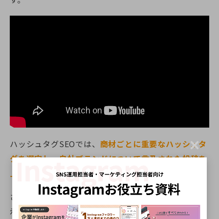
ハッシュタグSEOでは、
商材ごとに重要なハッシュタ
C
l
グを選定し、
自社ブランドについて言及された投稿を
o
上位表示させる
ことを目指しています
。
s
e
さまざまなハッシュタグで1位にランクイン、上位表
示を実現させた実績があり、ハッシュタグの最適化に