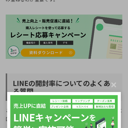
LINEの開封率についてのよくあ
C
る質問
l
o
s
e
ここからは、LINEの開封率についてのよくある質問に
回答します。