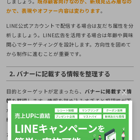
しましょう。
既存顧客向けなのか、新規見込み層なの
かで、表現やオファー内容は変わります
。
LINE公式アカウントで配信する場合は友だち属性を分
析しましょう。LINE広告を活用する場合は年齢や興味
関心でターゲティングを設計します。方向性を固めて
から制作に進むことが重要です。
2. バナーに記載する情報を整理する
目的とターゲットが定まったら、
バナーに掲載する情
C
報
を整理します。情報を詰め込みすぎると視認性が下
l
o
がり、訴求点が伝わりません。伝えたい内容は一つに
s
e
絞ります。
たとえば「期間限定クーポン配布中」「今だけ送料無