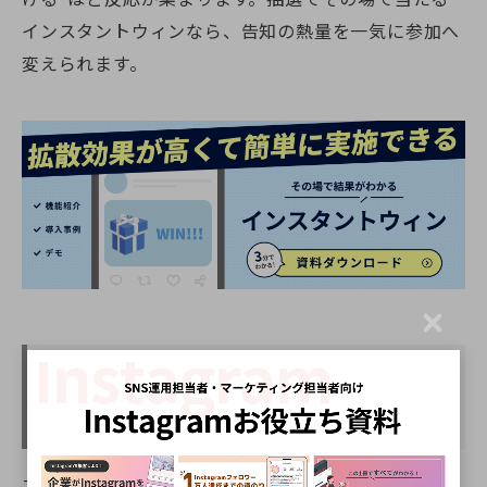
インスタントウィンなら、告知の熱量を一気に参加へ
変えられます。
C
l
o
プロフィール画像のカスタマイズ
s
機能
e
プロフィール画面も大きく刷新されました。