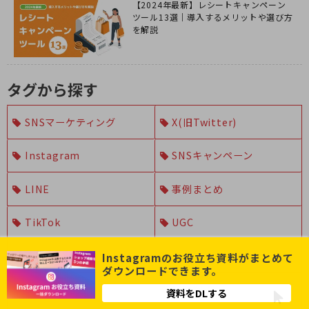
【2024年最新】レシートキャンペーン
ツール13選｜導入するメリットや選び方
を解説
タグから探す
SNSマーケティング
X(旧Twitter)
Instagram
SNSキャンペーン
LINE
事例まとめ
TikTok
UGC
その他SNS
インフルエンサー
Instagramのお役立ち資料がまとめて
ダウンロードできます。
システム開発
用語解説
資料をDLする