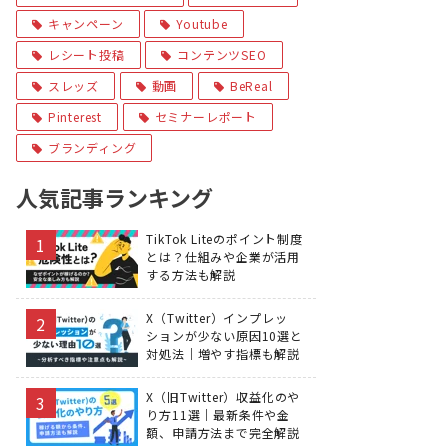
キャンペーン
Youtube
レシート投稿
コンテンツSEO
スレッズ
動画
BeReal
Pinterest
セミナーレポート
ブランディング
人気記事ランキング
TikTok Liteのポイント制度
とは？仕組みや企業が活用
する方法も解説
X（Twitter）インプレッ
ションが少ない原因10選と
対処法｜増やす指標も解説
X（旧Twitter）収益化のや
り方11選｜最新条件や金
額、申請方法まで完全解説