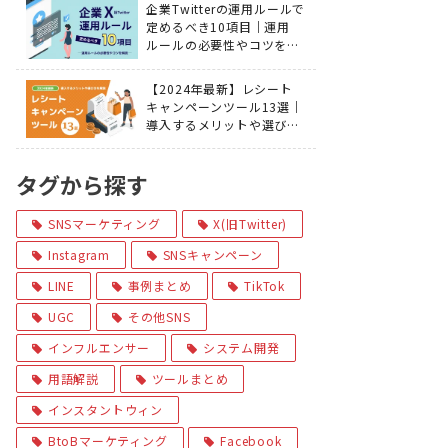
企業Twitterの運用ルールで
定めるべき10項目｜運用
ルールの必要性やコツを解
説
【2024年最新】レシート
キャンペーンツール13選｜
導入するメリットや選び方
を解説
タグから探す
SNSマーケティング
X(旧Twitter)
Instagram
SNSキャンペーン
LINE
事例まとめ
TikTok
UGC
その他SNS
インフルエンサー
システム開発
用語解説
ツールまとめ
インスタントウィン
BtoBマーケティング
Facebook