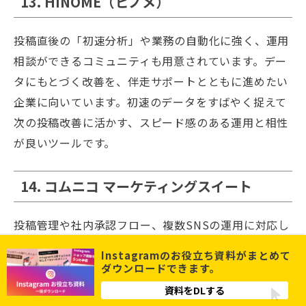
13. HINOME（ヒノメ）
投稿直後の「初速分析」や業務の自動化に強く、運用
相談ができるコミュニティも用意されています。デー
タにもとづく改善を、伴走サポートとともに進めたい
企業に向いています。初速のデータをすばやく捉えて
次の投稿改善に活かす、スピード感のある運用と相性
が良いツールです。
14. コムニコ マーケティングスイート
投稿管理や社内承認フロー、複数SNSの運用に対応し
た統合ツールです。
チームで運用する大企業や、投稿
Instagramのお役立ち資料がまとめて
前の承認プロセスを整えたい組織に特に向いていま
ダウンロードできます。
す。
分析だけでなく運用ガバナンスまで含めて仕組み
資料をDLする