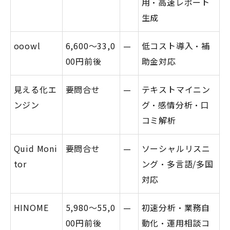
用・高速レポート
生成
ooowl
6,600〜33,0
—
低コスト導入・補
00円前後
助金対応
見える化エ
要問合せ
—
テキストマイニン
ンジン
グ・感情分析・口
コミ解析
Quid Moni
要問合せ
—
ソーシャルリスニ
tor
ング・多言語/多国
対応
HINOME
5,980〜55,0
—
初速分析・業務自
00円前後
動化・運用相談コ