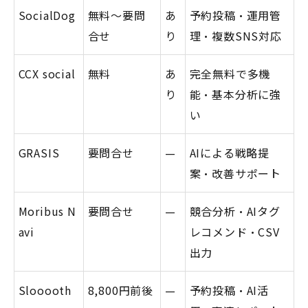
SocialDog
無料〜要問
あ
予約投稿・運用管
合せ
り
理・複数SNS対応
CCX social
無料
あ
完全無料で多機
り
能・基本分析に強
い
GRASIS
要問合せ
—
AIによる戦略提
案・改善サポート
Moribus N
要問合せ
—
競合分析・AIタグ
avi
レコメンド・CSV
出力
Slooooth
8,800円前後
—
予約投稿・AI活