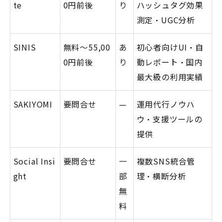
te
0円前後
り
ハッシュタグ効果
測定・UGC分析
SINIS
無料〜55,00
あ
初心者向けUI・自
0円前後
り
動レポート・国内
最大級の利用実績
SAKIYOMI
要問合せ
—
運用代行ノウハ
ウ・支援ツールの
提供
Social Insi
要問合せ
一
複数SNS統合管
ght
部
理・横断分析
無
料