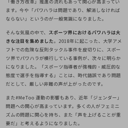
「働き方改革」推進の流れもあって関心が高まってい
ます。今や「パワハラは問題であり、解消しなければ
ならない」というのが一般常識になりました。
そんな気風の中で、
スポーツ界におけるパワハラは大
きな注目を集めました
。2018年に起こった、大学アメ
フトでの危険な反則タックル事件を皮切りに、スポー
ツ界でパワハラが横行している事例が、次々に明らか
になりました。「スポーツ指導者が強権的・威圧的な
態度で選手を指導する」ことは、時代錯誤であり問題
だとして、厳しい非難の声が上がったのです。
また#MeToo 運動の影響もあり、近年「ジェンダー」
問題への関心が高まっています。多くの人がフェミニ
ズムの問題に関心を持ち、また「声を上げることが重
要だ」と考えるようになりました。