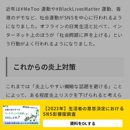
近年は#MeToo 運動や#BlackLivesMatter 運動、香
港のデモなど、社会運動がSNSを中心に行われるよう
になりました。オフラインの日常生活と比べて、イン
ターネット上のほうが「社会問題に声を上げる」とい
う行動がよく行われるようになりました。
これからの炎上対策
これまでは「炎上しやすい繊細な話題を避ける」こと
によって、ある程度炎上リスクを下げられると考えら
れていました。しかしここ最近の炎上は「無意識の差
【2023年】生活者の意思決定における
別」や「問題意識の低さ」を指摘されて炎上するケー
SNS影響度調査
スが相次いでおり、繊細な話題を避けるだけでは、炎
資料をDLする
上を防ぎきれなくなっています。