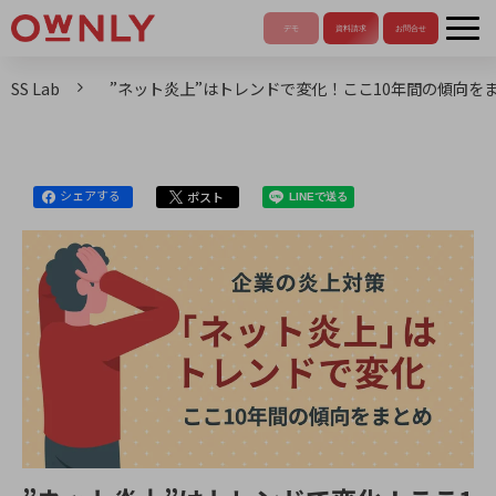
SS Lab
”ネット炎上”はトレンドで変化！ここ10年間の傾向を
シェアする
ポスト
LINEで送る