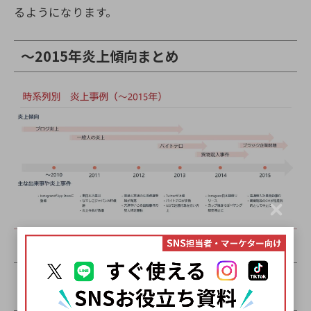
るようになります。
～2015年炎上傾向まとめ
C
l
o
s
e
2016年：一般人の投稿がきっかけとなる
「議論型炎上」