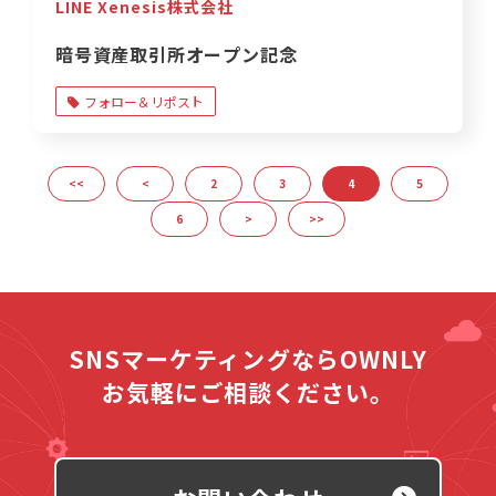
LINE Xenesis株式会社
暗号資産取引所オープン記念
フォロー＆リポスト
<<
<
2
3
4
5
6
>
>>
SNSマーケティングならOWNLY
お気軽にご相談ください。