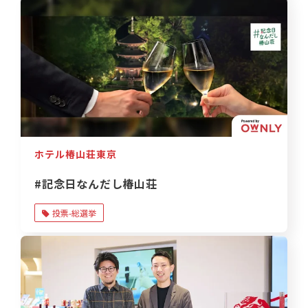
ホテル椿山荘東京
#記念日なんだし椿山荘
投票-総選挙