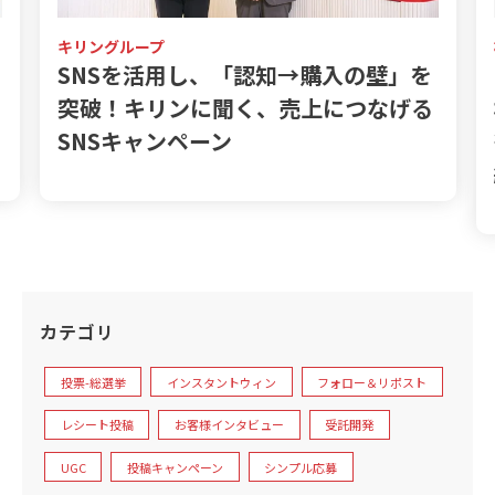
キリングループ
株式会社
SNSを活用し、「認知→購入の壁」を
ファン
突破！キリンに聞く、売上につなげる
様の声
SNSキャンペーン
術【湖
編】
カテゴリ
投票-総選挙
インスタントウィン
フォロー＆リポスト
レシート投稿
お客様インタビュー
受託開発
UGC
投稿キャンペーン
シンプル応募